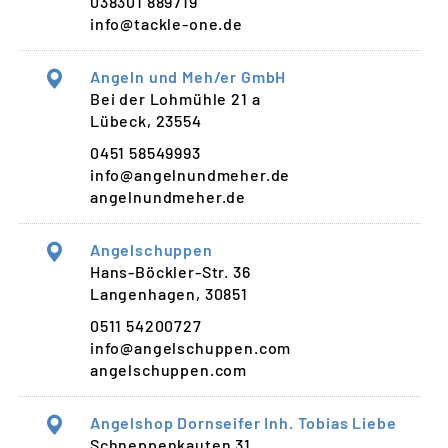
038301 889719
info@tackle-one.de
Angeln und Meh/er GmbH
Bei der Lohmühle 21 a
Lübeck, 23554
0451 58549993
info@angelnundmeher.de
angelnundmeher.de
Angelschuppen
Hans-Böckler-Str. 36
Langenhagen, 30851
0511 54200727
info@angelschuppen.com
angelschuppen.com
Angelshop Dornseifer Inh. Tobias Liebe
Schneppenkauten 31