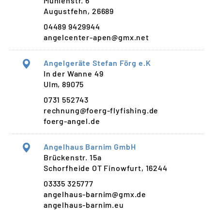
Mühlenstr. 6
Augustfehn, 26689
04489 9429944
angelcenter-apen@gmx.net
Angelgeräte Stefan Förg e.K
In der Wanne 49
Ulm, 89075
0731 552743
rechnung@foerg-flyfishing.de
foerg-angel.de
Angelhaus Barnim GmbH
Brückenstr. 15a
Schorfheide OT Finowfurt, 16244
03335 325777
angelhaus-barnim@gmx.de
angelhaus-barnim.eu