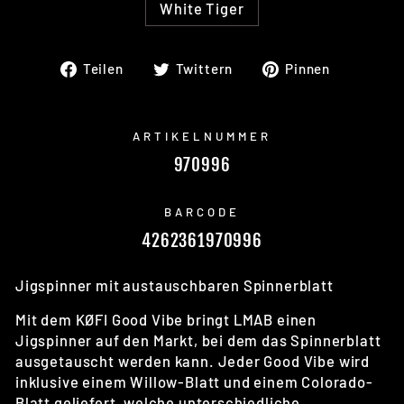
White Tiger
Auf
Auf
Auf
Teilen
Twittern
Pinnen
Facebook
Twitter
Pinteres
teilen
twittern
pinnen
ARTIKELNUMMER
970996
BARCODE
4262361970996
Jigspinner mit austauschbaren Spinnerblatt
Mit dem KØFI Good Vibe bringt LMAB einen
Jigspinner auf den Markt, bei dem das Spinnerblatt
ausgetauscht werden kann. Jeder Good Vibe wird
inklusive einem Willow-Blatt und einem Colorado-
Blatt geliefert, welche unterschiedliche