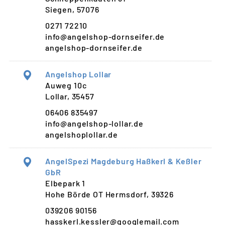
Siegen, 57076
0271 72210
info@angelshop-dornseifer.de
angelshop-dornseifer.de
Angelshop Lollar
Auweg 10c
Lollar, 35457
06406 835497
info@angelshop-lollar.de
angelshoplollar.de
AngelSpezi Magdeburg Haßkerl & Keßler
GbR
Elbepark 1
Hohe Börde OT Hermsdorf, 39326
039206 90156
hasskerl.kessler@googlemail.com