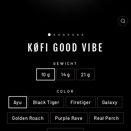
SC
ES
KØFI GOOD VIBE
GEWICHT
10 g
14 g
21 g
COLOR
Ayu
Black Tiger
Firetiger
Galaxy
Golden Roach
Purple Rave
Real Perch