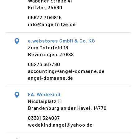
Wabener Straße 41
Fritzlar, 34560
05622 7159815
info@angelfritze.de
e.webstores GmbH & Co. KG
Zum Osterfeld 18
Beverungen, 37688
05273 367790
accounting@angel-domaene.de
angel-domaene.de
FA. Wedekind
Nicolaiplatz 11
Brandenburg an der Havel, 14770
03381 524087
wedekind.angel@yahoo.de